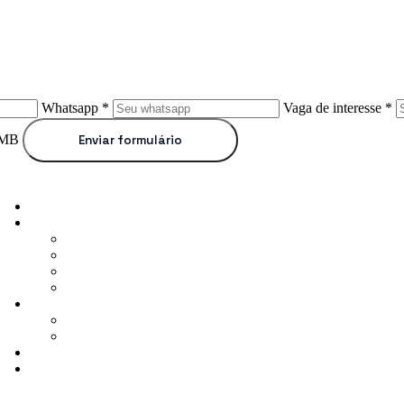
Whatsapp *
Vaga de interesse *
5MB
Enviar formulário
Home
Institucional
Sobre nós
Seja Parceiro
Trabalhe Conosco
Revistas
Cursos
Todos os Cursos
2ª Graduação
Validador de Diplomas
Blog