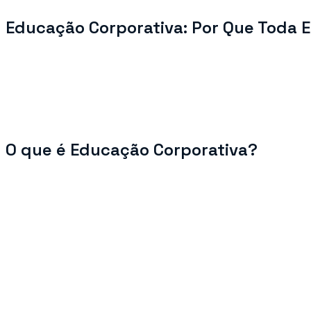
Educação Corporativa: Por Que Toda E
A educação corporativa deixou de ser um diferencial. Hoje, e
Empresas que investem no desenvolvimento contínuo dos seus
Portanto, entender como estruturar um programa sólido de edu
Neste artigo, você vai descobrir o conceito, os benefícios re
O que é Educação Corporativa?
A educação corporativa é um conjunto estruturado de prática
Enquanto o treinamento tradicional foca em habilidades imedi
empresa.
Assim, o colaborador cresce junto com a organização. Essa 
A Diferença Entre Treinamento e Educação Corp
Muitos gestores ainda confundem os dois conceitos. No entant