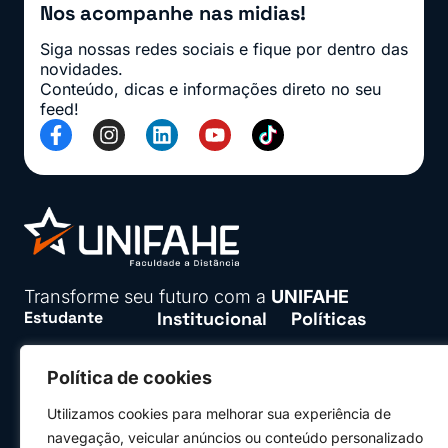
Nos acompanhe nas midias!
Siga nossas redes sociais e fique por dentro das
novidades.
Conteúdo, dicas e informações direto no seu
feed!
Transforme seu futuro com a
UNIFAHE
Estudante
Institucional
Políticas
Seja parceiro
Políticas de
Área do aluno
Privacidade
Política de cookies
Trabalhe conosco
Falar com Secretaria
Validador de
Termos de uso
diplomas
Já sou aluno e gostaria de
Utilizamos cookies para melhorar sua experiência de
atendimento
navegação, veicular anúncios ou conteúdo personalizado
Declaração de
2ª Graduação