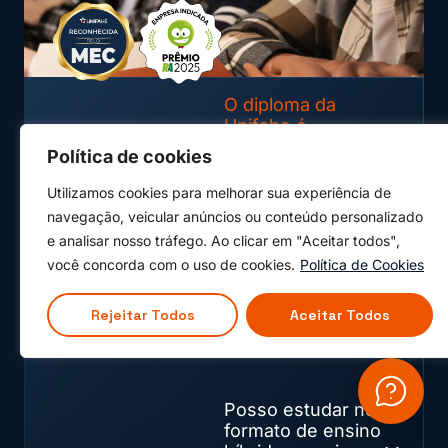
O diploma da
Unifahe é
reconhecido pelo
Política de cookies
MEC?
Falar com Secretaria
Já sou aluno e gostaria de
Utilizamos cookies para melhorar sua experiência de
atendimento
Sim, a Faculdade
navegação, veicular anúncios ou conteúdo personalizado
Unifahe é
e analisar nosso tráfego. Ao clicar em "Aceitar todos",
Falar com time Comercial
reconhecida pelo
você concorda com o uso de cookies.
Política de Cookies
Quero saber informações sobre
MEC e seus cursos
cursos e/ou me matricular
têm validade
Rejeitar Todos
Aceitar Todos
nacional.
Posso estudar no
formato de ensino