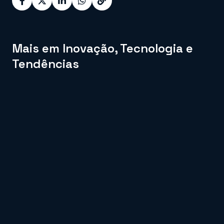
Mais em Inovação, Tecnologia e
Tendências
Por que o modelo tradicional
Lifelong