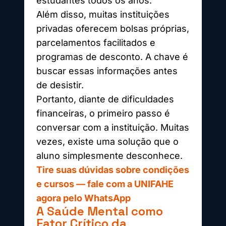
estudantes todos os anos.
Além disso, muitas instituições
privadas oferecem bolsas próprias,
parcelamentos facilitados e
programas de desconto. A chave é
buscar essas informações antes
de desistir.
Portanto, diante de dificuldades
financeiras, o primeiro passo é
conversar com a instituição. Muitas
vezes, existe uma solução que o
aluno simplesmente desconhece.
Tire suas dúvidas sobre condições
e cursos — fale com a UNIFAHE
agora pelo WhatsApp
A Saúde Mental como
Fator Crítico da